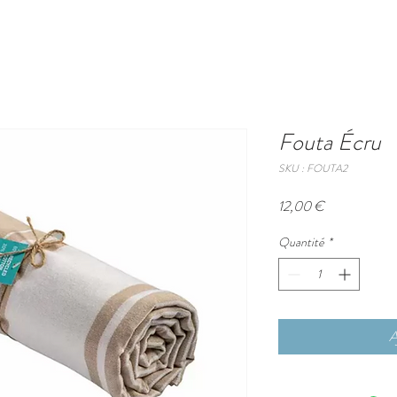
Fouta Écru
SKU : FOUTA2
Prix
12,00 €
Quantité
*
A