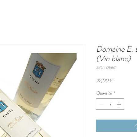
Domaine E. 
(Vin blanc)
SKU : DEBC
Prix
22,00 €
Quantité
*
A