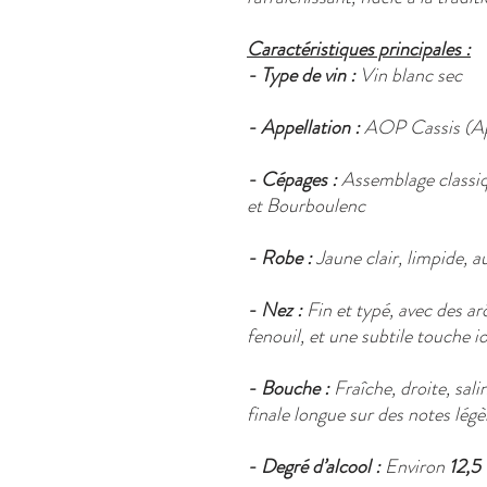
Caractéristiques principales :
- Type de vin :
Vin blanc sec
- Appellation :
AOP Cassis (App
- Cépages :
Assemblage classiq
et Bourboulenc
- Robe :
Jaune clair, limpide, a
- Nez :
Fin et typé, avec des a
fenouil, et une subtile touche i
- Bouche :
Fraîche, droite, sali
finale longue sur des notes lég
- Degré d’alcool :
Environ
12,5 