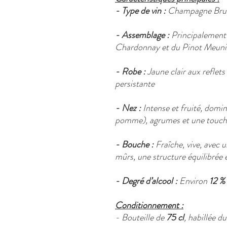
- Type de vin :
Champagne Brut 
- Assemblage :
Principalement 
Chardonnay et du Pinot Meuni
- Robe :
Jaune clair aux reflets
persistante
- Nez :
Intense et fruité, domin
pomme), agrumes et une touche
- Bouche :
Fraîche, vive, avec u
mûrs, une structure équilibrée e
- Degré d’alcool :
Environ
12 % 
Conditionnement :
- Bouteille de
75 cl
, habillée 