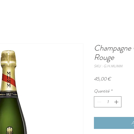
Champagne
Rouge
SKU : G.H.MUMM
Prix
45,00 €
Quantité
*
A