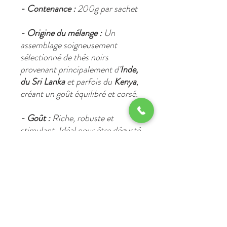
- Contenance :
200g par sachet
- Origine du mélange :
Un
assemblage soigneusement
sélectionné de thés noirs
provenant principalement d’
Inde,
du Sri Lanka
et parfois du
Kenya
,
créant un goût équilibré et corsé.
- Goût :
Riche, robuste et
stimulant. Idéal pour être dégusté
nature ou avec un nuage de lait,
selon la tradition britannique.
- Arôme :
Notes maltées et
légèrement boisées, avec une
finale persistante et chaleureuse.