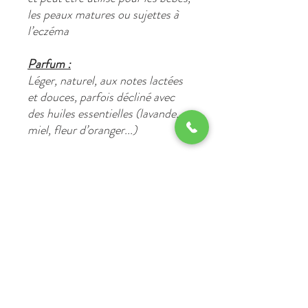
les peaux matures ou sujettes à
l’eczéma
Parfum :
Léger, naturel, aux notes
lactées
et
douces
, parfois décliné avec
des huiles essentielles (lavande,
miel, fleur d’oranger...)
Conditionnement :
- Pain de savon de 100 g
, emballé
dans un
étui en carton recyclable
- Fabrication
artisanale française
,
souvent en Provence ou
Occitanie
Conseils d’utilisation :
Faire mousser entre les mains ou