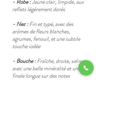
- Robe :
Jaune clair, limpide, aux
reflets légèrement dorés
- Nez :
Fin et typé, avec des
arômes de fleurs blanches,
agrumes, fenouil, et une subtile
touche iodée
- Bouche :
Fraîche, droite, saline,
avec une belle minéralité et une
finale longue sur des notes
légèrement anisées
- Degré d’alcool :
Environ
12,5 %
vol
Conditionnement :
- Bouteille traditionnelle de
75 cl
- Étiquette sobre et élégante à