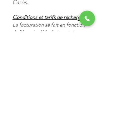
Cassis.
Conditions et tarifs de recharge :
La facturation se fait en fonction
de l’énergie délivrée lors de la
session de recharge :
- Moins de 20 kW
: 10 €
- De 20 kW à 50 kW
: 20 €
- Au-delà de 50 kW
: 30 €
La paiement s'effectuera dès
votre arrivée, à la réception de
l'hôtel.