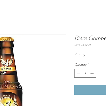
Bière Grimbe
SKU: BGBGB
Price
€3.50
Quantity
*