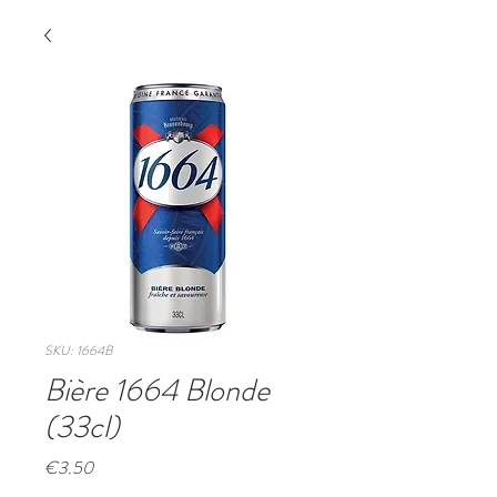
SKU: 1664B
Bière 1664 Blonde
(33cl)
Price
€3.50