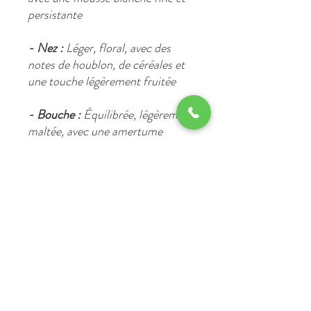
persistante
- Nez :
Léger, floral, avec des
notes de houblon, de céréales et
une touche légèrement fruitée
- Bouche :
Équilibrée, légèrement
maltée, avec une amertume
douce et une finale
rafraîchissante
Ingrédients principaux :
Eau, malt d’orge, maïs, extrait de
houblon, sucre, arômes naturels
(dont le
houblon Strisselspalt
)
Conditionnement :
- Canette en aluminium de 33 cl